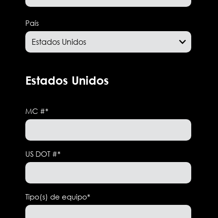
País
Estados Unidos
MC #
*
US DOT #
*
Tipo(s) de equipo
*