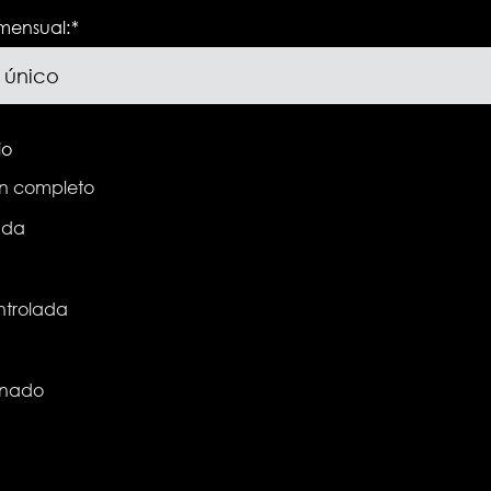
mensual:
*
io
n completo
ada
ntrolada
onado