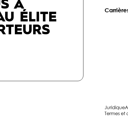
S À
Carrière
U ÉLITE
RTEURS
Juridique
A
Termes et 