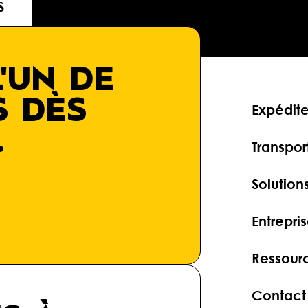
S
'UN DE
S DÈS
Expédite
.
Transpor
Solution
Entrepri
Ressour
Contact