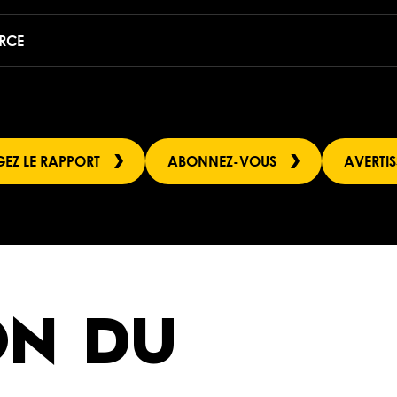
URCE
EZ LE RAPPORT
ABONNEZ-VOUS
AVERTI
ON DU